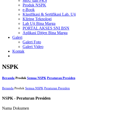
MoU dan PKS
Produk NSPK
e-Book
Klasifikasi & Sertifikasi Lab. Uji
Kliring Teknologi
Lab Uji Bina Marga
PORTAL AKSES SNI BSN
Aplikasi Ditjen Bina Marga
Galeri
Galeri Foto
Galeri Video
Kontak
NSPK
Beranda
Produk
Semua NSPK
Peraturan Presiden
Beranda
Produk
Semua NSPK
Peraturan Presiden
NSPK - Peraturan Presiden
Nama Dokumen