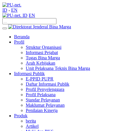
ID
-
EN
ID
EN
Beranda
Profil
Struktur Organisasi
Informasi Pejabat
Tugas Bina Marga
Arah Kebijakan
Unit Pelaksana Teknis Bina Marga
Informasi Publik
E-PPID PUPR
Daftar Informasi Publik
Profil Penyelenggara
Profil Pelaksana
Standar Pelayanan
Maklumat Pelayanan
Penilaian Kinerja
Produk
berita
Artikel