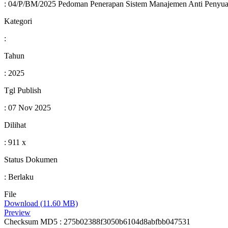
: 04/P/BM/2025 Pedoman Penerapan Sistem Manajemen Anti Penyuapa
Kategori
:
Tahun
: 2025
Tgl Publish
: 07 Nov 2025
Dilihat
: 911 x
Status Dokumen
: Berlaku
File
Download (11.60 MB)
Preview
Checksum MD5 : 275b02388f3050b6104d8abfbb047531