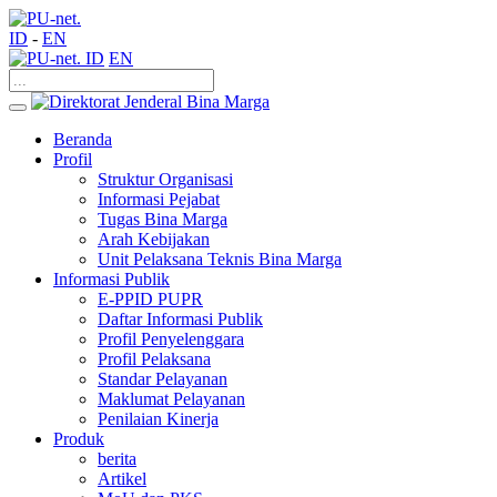
ID
-
EN
ID
EN
Beranda
Profil
Struktur Organisasi
Informasi Pejabat
Tugas Bina Marga
Arah Kebijakan
Unit Pelaksana Teknis Bina Marga
Informasi Publik
E-PPID PUPR
Daftar Informasi Publik
Profil Penyelenggara
Profil Pelaksana
Standar Pelayanan
Maklumat Pelayanan
Penilaian Kinerja
Produk
berita
Artikel