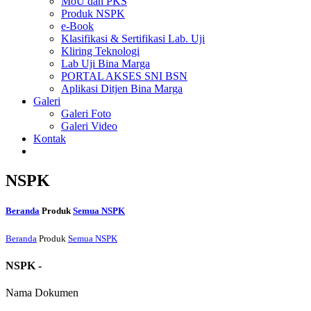
MoU dan PKS
Produk NSPK
e-Book
Klasifikasi & Sertifikasi Lab. Uji
Kliring Teknologi
Lab Uji Bina Marga
PORTAL AKSES SNI BSN
Aplikasi Ditjen Bina Marga
Galeri
Galeri Foto
Galeri Video
Kontak
NSPK
Beranda
Produk
Semua NSPK
Beranda
Produk
Semua NSPK
NSPK -
Nama Dokumen