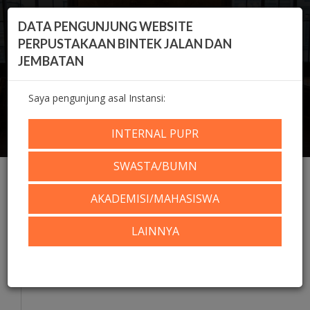
DATA PENGUNJUNG WEBSITE
PERPUSTAKAAN BINTEK JALAN DAN
JEMBATAN
Saya pengunjung asal Instansi:
KOLEKSI DIGITAL
INTERNAL PUPR
Home
Koleksi Digital
Repositori
SWASTA/BUMN
AKADEMISI/MAHASISWA
LAINNYA