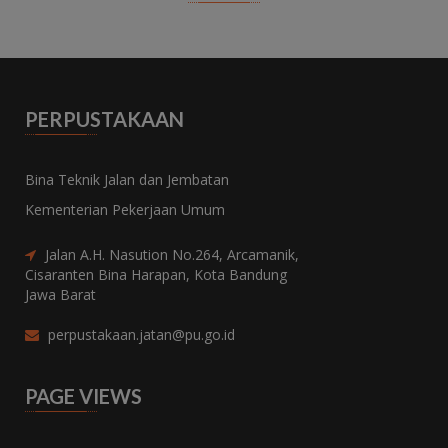
STABILISASI DALAM UNTUK
LAYA
TANAH GAMBUT
TEK
LERE
Subject:
Stabilisasi Tanah
Subjec
Creator:
Ahmad Numan, ST. MT.
Creato
Publisher:
PUSJATAN
PERPUSTAKAAN
Publis
Dokumen ini membahas paket kerja
penerapan teknologi stabilisasi pada tanah
Dokume
gambut untuk mendukung pembangunan
dan al
Bina Teknik Jalan dan Jembatan
insrastruktur jalan.
lereng
Kementerian Pekerjaan Umum
(NTT)
...
...
Jalan A.H. Nasution No.264, Arcamanik,
Cisaranten Bina Harapan, Kota Bandung
Jawa Barat
perpustakaan.jatan@pu.go.id
PAGE VIEWS