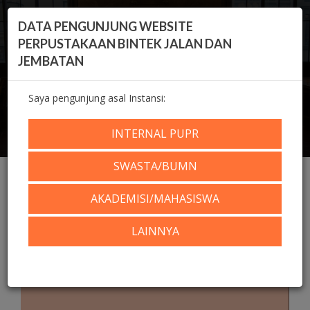
DATA PENGUNJUNG WEBSITE
PERPUSTAKAAN BINTEK JALAN DAN
JEMBATAN
Saya pengunjung asal Instansi:
KOLEKSI DIGITAL
INTERNAL PUPR
Home
Koleksi Digital
Repositori
SWASTA/BUMN
AKADEMISI/MAHASISWA
LAINNYA