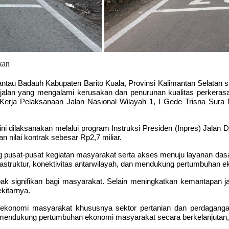
kan
au Badauh Kabupaten Barito Kuala, Provinsi Kalimantan Selatan sud
jalan yang mengalami kerusakan dan penurunan kualitas perkeras
rja Pelaksanaan Jalan Nasional Wilayah 1, I Gede Trisna Sura Nat
ini dilaksanakan melalui program
Instruksi Presiden (Inpres) Jalan
n nilai kontrak sebesar
Rp2,7 miliar
.
 pusat-pusat kegiatan masyarakat serta akses menuju layanan dasar 
infrastruktur, konektivitas antarwilayah, dan mendukung pertumbuhan 
signifikan bagi masyarakat. Selain meningkatkan kemantapan jala
kitarnya.
konomi masyarakat khususnya sektor pertanian dan perdaganga
dan mendukung pertumbuhan ekonomi masyarakat secara berkelanjutan,