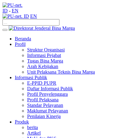
ID
-
EN
ID
EN
Beranda
Profil
Struktur Organisasi
Informasi Pejabat
Tugas Bina Marga
Arah Kebijakan
Unit Pelaksana Teknis Bina Marga
Informasi Publik
E-PPID PUPR
Daftar Informasi Publik
Profil Penyelenggara
Profil Pelaksana
Standar Pelayanan
Maklumat Pelayanan
Penilaian Kinerja
Produk
berita
Artikel