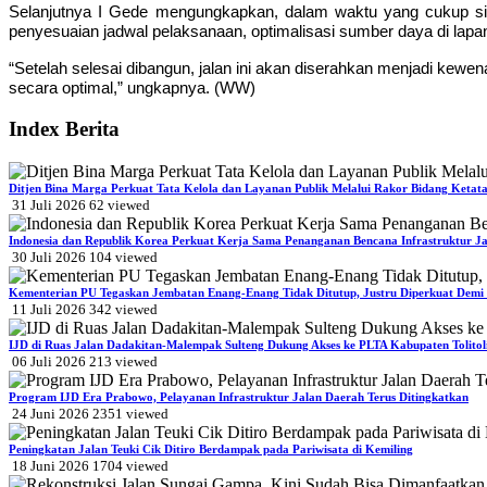
Selanjutnya I Gede mengungkapkan, dalam waktu yang cukup sin
penyesuaian jadwal pelaksanaan, optimalisasi sumber daya di lapa
“Setelah selesai dibangun, jalan ini akan diserahkan menjadi ke
secara optimal,” ungkapnya. (WW)
Index Berita
Ditjen Bina Marga Perkuat Tata Kelola dan Layanan Publik Melalui Rakor Bidang Ketat
31 Juli 2026
62
viewed
Indonesia dan Republik Korea Perkuat Kerja Sama Penanganan Bencana Infrastruktur Ja
30 Juli 2026
104
viewed
Kementerian PU Tegaskan Jembatan Enang-Enang Tidak Ditutup, Justru Diperkuat Dem
11 Juli 2026
342
viewed
IJD di Ruas Jalan Dadakitan-Malempak Sulteng Dukung Akses ke PLTA Kabupaten Tolitol
06 Juli 2026
213
viewed
Program IJD Era Prabowo, Pelayanan Infrastruktur Jalan Daerah Terus Ditingkatkan
24 Juni 2026
2351
viewed
Peningkatan Jalan Teuki Cik Ditiro Berdampak pada Pariwisata di Kemiling
18 Juni 2026
1704
viewed