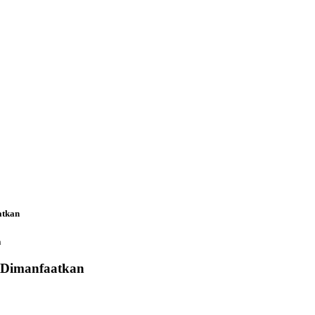
atkan
n
a Dimanfaatkan