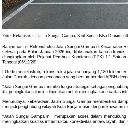
Foto: Rekonstruksi Jalan Sungai Gampa, Kini Sudah Bisa Dimanfaat
Banjarmasin -
Rekonstruksi Jalan Sungai Gampa di
Kecamatan Rant
selesai pada Bulan Januari 2026 ini, dilaksanakan
karena kondisi 
diungkapkan oleh Pejabat Pembuat Komitmen (PPK) 1.1 Satuan Ke
Tanggal (06/12/26).
I Gede menjelaskan, rekonstruksi jalan sepanjang
1,180 kilometer
Jalan Daerah, dengan pendanaan yang bersumber dari
APBN
denga
“Jalan Sungai Gampa memiliki fungsi strategis sebagai penghubung
itu, peningkatan jalan ini diperlukan untuk meningkatkan kualitas 
Menurutnya, keberadaan Jalan Sungai Gampa memberikan dampak 
menjadi penghubung wilayah Kota Banjarmasin dengan kawasan se
“Jalan Sungai Gampa ini merupakan akses dalam mendukung e
meningkatkan kualitas infrastruktur, konektivitas antarwilayah, 