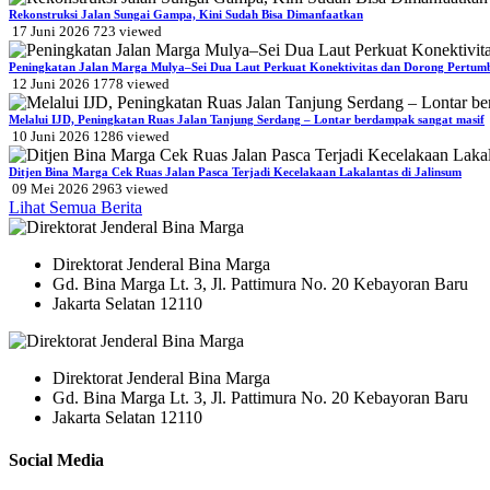
Rekonstruksi Jalan Sungai Gampa, Kini Sudah Bisa Dimanfaatkan
17 Juni 2026
723
viewed
Peningkatan Jalan Marga Mulya–Sei Dua Laut Perkuat Konektivitas dan Dorong Pertu
12 Juni 2026
1778
viewed
Melalui IJD, Peningkatan Ruas Jalan Tanjung Serdang – Lontar berdampak sangat masif
10 Juni 2026
1286
viewed
Ditjen Bina Marga Cek Ruas Jalan Pasca Terjadi Kecelakaan Lakalantas di Jalinsum
09 Mei 2026
2963
viewed
Lihat Semua Berita
Direktorat Jenderal Bina Marga
Gd. Bina Marga Lt. 3, Jl. Pattimura No. 20 Kebayoran Baru
Jakarta Selatan 12110
Direktorat Jenderal Bina Marga
Gd. Bina Marga Lt. 3, Jl. Pattimura No. 20 Kebayoran Baru
Jakarta Selatan 12110
Social Media