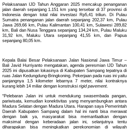
Pelaksanaan IJD Tahun Anggaran 2025 mencakup penanganan
jalan daerah sepanjang 1.151 km yang tersebar di 37 provinsi di
Indonesia dengan total nilai investasi Rp5,41 triliun. Di Pulau
Sumatra penanganan jalan daerah sepanjang 202,37 km, Pulau
Jawa 269,66 km, Pulau Kalimantan 100,41 km, Sulawesi 289,82
km, Bali dan Nusa Tenggara sepanjang 134,24 km, Pulau Maluku
31,92 km, Maluku Utara sepanjang 41,55 km, dan Papua
sepanjang 80,05 km.
Kepala Balai Besar Pelaksanaan Jalan Nasional Jawa Timur –
Bali Javid Hurriyanto mengatakan, agenda peresmian IJD Tahun
2025 ini dipusatkan lokasinya di Kabupaten Sampang tepatnya di
ruas Jalan Kedungdung-Bringkoning. Pekerjaan pada ruas ini yaitu
panjangnya 1,5 kilometer lebarnya 7 meter, nilai kontraknya
kurang lebih 14 miliar dengan konstruksi
rigid pavement
.
“Pelebaran Jalan ini untuk mendukung swasembada pangan,
pariwisata, kemudian konektivitas yang menyambungkan antara
Madura Selatan dengan Madura Utara. Harapan saya Pemerintah
Daerah Kabupaten Sampang dalam hal ini nanti bisa merawat
dengan baik ya, masyarakat bisa memanfaatkan dengan
maksimal dengan keberadaan jalan ini, selanjutnya tentu
diharapakan bisa meningkatkan perekonomian di wilayah