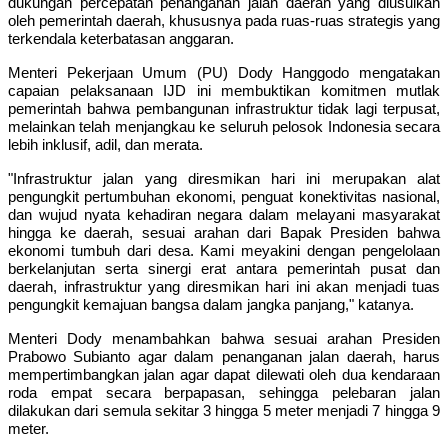
dukungan percepatan penanganan jalan daerah yang diusulkan
oleh pemerintah daerah, khususnya pada ruas-ruas strategis yang
terkendala keterbatasan anggaran.
Menteri Pekerjaan Umum (PU) Dody Hanggodo mengatakan
capaian pelaksanaan IJD ini membuktikan komitmen mutlak
pemerintah bahwa pembangunan infrastruktur tidak lagi terpusat,
melainkan telah menjangkau ke seluruh pelosok Indonesia secara
lebih inklusif, adil, dan merata.
"Infrastruktur jalan yang diresmikan hari ini merupakan alat
pengungkit pertumbuhan ekonomi, penguat konektivitas nasional,
dan wujud nyata kehadiran negara dalam melayani masyarakat
hingga ke daerah, sesuai arahan dari Bapak Presiden bahwa
ekonomi tumbuh dari desa. Kami meyakini dengan pengelolaan
berkelanjutan serta sinergi erat antara pemerintah pusat dan
daerah, infrastruktur yang diresmikan hari ini akan menjadi tuas
pengungkit kemajuan bangsa dalam jangka panjang," katanya.
Menteri Dody menambahkan bahwa sesuai arahan Presiden
Prabowo Subianto agar dalam penanganan jalan daerah, harus
mempertimbangkan jalan agar dapat dilewati oleh dua kendaraan
roda empat secara berpapasan, sehingga pelebaran jalan
dilakukan dari semula sekitar 3 hingga 5 meter menjadi 7 hingga 9
meter.