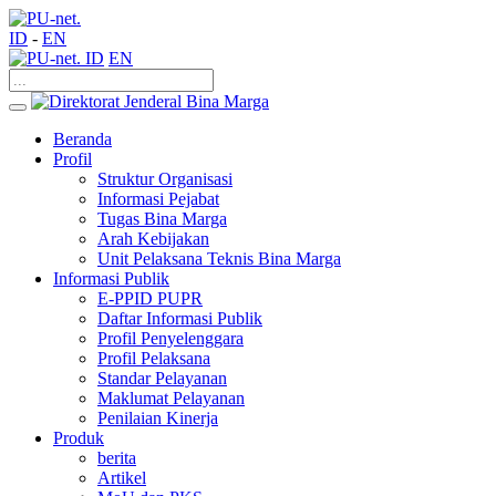
ID
-
EN
ID
EN
Beranda
Profil
Struktur Organisasi
Informasi Pejabat
Tugas Bina Marga
Arah Kebijakan
Unit Pelaksana Teknis Bina Marga
Informasi Publik
E-PPID PUPR
Daftar Informasi Publik
Profil Penyelenggara
Profil Pelaksana
Standar Pelayanan
Maklumat Pelayanan
Penilaian Kinerja
Produk
berita
Artikel