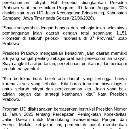
perekonomian rakyat. Hal Tersebut diungkapkan Presiden
Prabowo saat meresmikan Program IJD Tahun Anggaran 2025
disalah satu ruas IJD Jalan Kedungdung-Bringkoning, Kabupaten
Sampang, Jawa Timur pada Selasa (23/06/2026).
“Saya menyambut dengan bangga dan bahagia telah selesainya
pembangunan jalan daerah dengan total sepanjang 1.151
kilometer di seluruh pelosok Indonesia di 37 Provinsi,” ucap
Prabowo
Presiden Prabowo mengatakan kehadiran jalan daerah memiliki
arti yang sangat penting sebagai urat nadi perekonomian rakyat.
Biaya angkut hasil pertanian, perkebunan, perikanan, dan berbagai
produk masyarakat
"Kita bertekad tidak boleh ada daerah yang tertinggal hanya
karena akses yang terbatas. Kita harus turunkan biaya logistik
untuk seluruh rakyat dan perekonomian kita. Jalan yang baik
adalah bagian dari strategi ketahanan kita," kata Presiden
Prabowo.
Program IJD dilaksanakan berdasarkan Instruksi Presiden Nomor
11 Tahun 2025 tentang Percepatan Peningkatan Konektivitas
Jalan Daerah untuk Mendukung Swasembada Pangan dan
Energi. Melalui kebijakan ini, pemerintah pusat memberikan