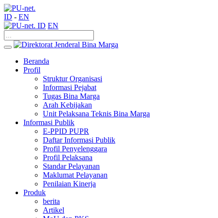
ID
-
EN
ID
EN
Beranda
Profil
Struktur Organisasi
Informasi Pejabat
Tugas Bina Marga
Arah Kebijakan
Unit Pelaksana Teknis Bina Marga
Informasi Publik
E-PPID PUPR
Daftar Informasi Publik
Profil Penyelenggara
Profil Pelaksana
Standar Pelayanan
Maklumat Pelayanan
Penilaian Kinerja
Produk
berita
Artikel