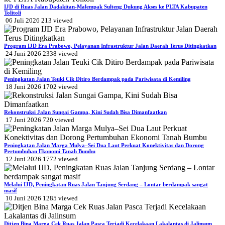
IJD di Ruas Jalan Dadakitan-Malempak Sulteng Dukung Akses ke PLTA Kabupaten
Tolitoli
06 Juli 2026
213
viewed
Program IJD Era Prabowo, Pelayanan Infrastruktur Jalan Daerah Terus Ditingkatkan
24 Juni 2026
2338
viewed
Peningkatan Jalan Teuki Cik Ditiro Berdampak pada Pariwisata di Kemiling
18 Juni 2026
1702
viewed
Rekonstruksi Jalan Sungai Gampa, Kini Sudah Bisa Dimanfaatkan
17 Juni 2026
720
viewed
Peningkatan Jalan Marga Mulya–Sei Dua Laut Perkuat Konektivitas dan Dorong
Pertumbuhan Ekonomi Tanah Bumbu
12 Juni 2026
1772
viewed
Melalui IJD, Peningkatan Ruas Jalan Tanjung Serdang – Lontar berdampak sangat
masif
10 Juni 2026
1285
viewed
Ditjen Bina Marga Cek Ruas Jalan Pasca Terjadi Kecelakaan Lakalantas di Jalinsum