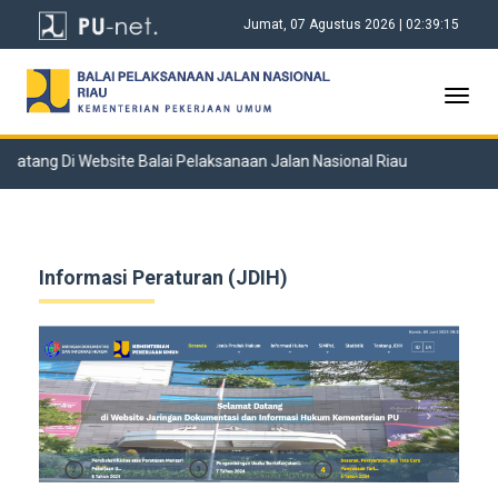
Jumat, 07 Agustus 2026 | 02:39:15
Toggl
navig
Datang Di Website Balai Pelaksanaan Jalan Nasional Riau
Informasi Peraturan (JDIH)