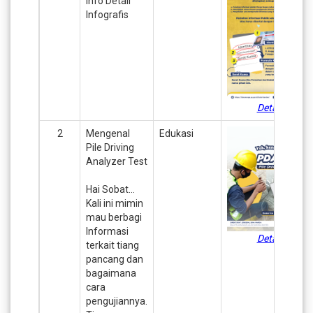
Info Detail
Infografis
Detail
2
Mengenal
Edukasi
Pile Driving
Analyzer Test
Hai Sobat…
Kali ini mimin
mau berbagi
Informasi
Detail
terkait tiang
pancang dan
bagaimana
cara
pengujiannya.