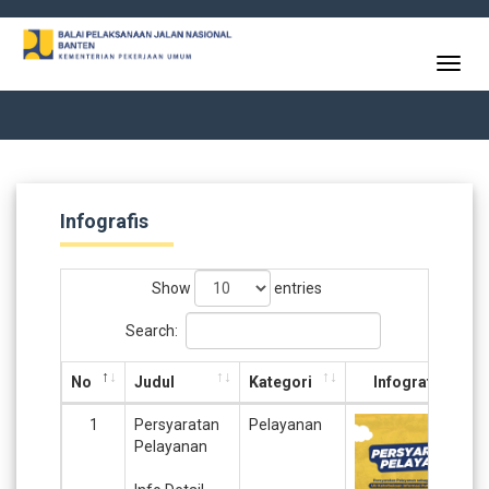
Toggl
navig
a
Infografis
Show
entries
Search:
No
Judul
Kategori
Infografis
1
Persyaratan
Pelayanan
Pelayanan