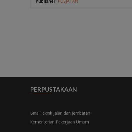
Publisher:
PUSJATAN
Pekerjaan daur ulang beton aspal untuk
penanganan jaringan jalan di Indonesia
berdasarkan evaluasi yang dilaksanakan oleh
Bina Marga sudah waktunya...
PERPUSTAKAAN
Bina Teknik Jalan dan Jembatan
Kementerian Pekerjaan Umum