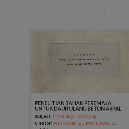
PENELITIAN BAHAN PEREMAJA
UNTUK DAUR ULANG BETON ASPAL
Subject:
Hidrosiding
;
Hidrosiding
Creator:
Iwan Riswan, BE
;
Iwan Riswan, BE