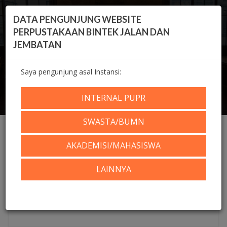
DATA PENGUNJUNG WEBSITE
PERPUSTAKAAN BINTEK JALAN DAN
JEMBATAN
Saya pengunjung asal Instansi:
KOLEKSI DIGITAL
INTERNAL PUPR
Home
Koleksi Digital
Repositori
SWASTA/BUMN
AKADEMISI/MAHASISWA
PENCARIAN
LAINNYA
Judul