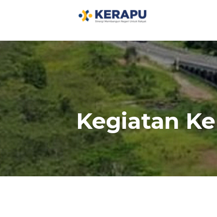
c0lwOVpXR0JpYjdYeDNLdC9rZEFsdz09
Kegiatan Ke