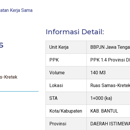
atan Kerja Sama
Informasi Detail:
s
Unit Kerja
BBPJN Jawa Tengah
PPK
PPK 1.4 Provinsi D
Volume
140 M3
s-Kretek
Lokasi
Ruas Samas-Krete
STA
1+000 (ka)
Kota/Kabupaten
KAB. BANTUL
Provinsi
DAERAH ISTIMEW